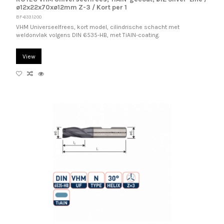
ø12x22x70xø12mm Z-3 / Kort per 1
BF-633.1200
VHM Universeelfrees, kort model, cilindrische schacht met
weldonvlak volgens DIN 6535-HB, met TiAlN-coating.
View