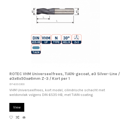
ROTEC VHM Universeelfrees, TiAlN-gecoat, ø3 Silver-Line /
ø3x6x50xø6mm Z-3 / Kort per 1
BF-633.0300
VHM Universeelfrees, kort model, cilindrische schacht met
weldonvlak volgens DIN 6535-HB, met TiAlN-coating.
View