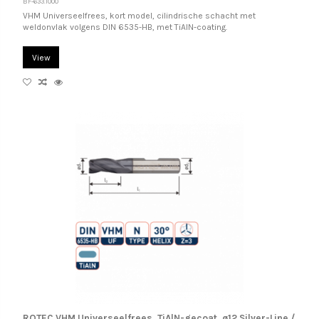
BF-633.1000
VHM Universeelfrees, kort model, cilindrische schacht met
weldonvlak volgens DIN 6535-HB, met TiAlN-coating.
View
ROTEC VHM Universeelfrees, TiAlN-gecoat, ø12 Silver-Line /