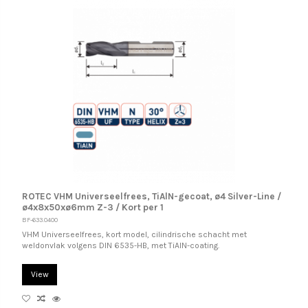
ROTEC VHM Universeelfrees, TiAlN-gecoat, ø4 Silver-Line /
ø4x8x50xø6mm Z-3 / Kort per 1
BF-633.0400
VHM Universeelfrees, kort model, cilindrische schacht met
weldonvlak volgens DIN 6535-HB, met TiAlN-coating.
View