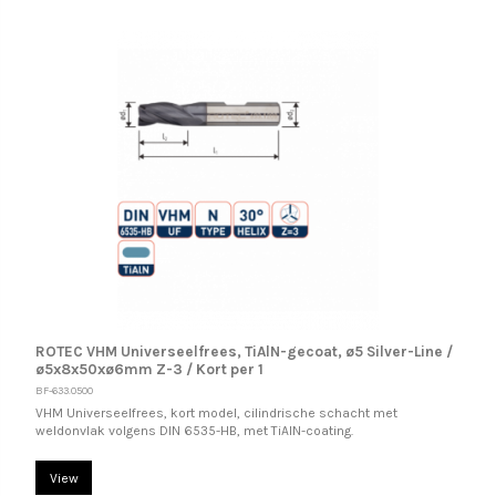
ROTEC VHM Universeelfrees, TiAlN-gecoat, ø5 Silver-Line /
ø5x8x50xø6mm Z-3 / Kort per 1
BF-633.0500
VHM Universeelfrees, kort model, cilindrische schacht met
weldonvlak volgens DIN 6535-HB, met TiAlN-coating.
View