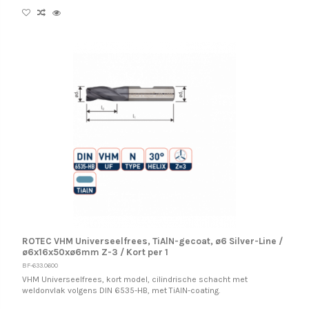
ROTEC VHM Universeelfrees, TiAlN-gecoat, ø6 Silver-Line /
ø6x16x50xø6mm Z-3 / Kort per 1
BF-633.0600
VHM Universeelfrees, kort model, cilindrische schacht met
weldonvlak volgens DIN 6535-HB, met TiAlN-coating.