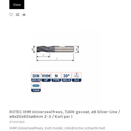
View
ROTEC VHM Universeelfrees, TiAlN-gecoat, ø8 Silver-Line /
ø8x20x60xø8mm Z-3 / Kort per 1
BF-633.0800
VHM Universeelfrees, kort model, cilindrische schacht met