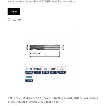
weldonvlak volgens DIN 6535-HB, met TiAlN-coating.
View
ROTEC VHM Universeelfrees, TiAlN-gecoat, ø10 Silver-Line /
ø10x22x70xø10mm Z-3 / Kort per 1