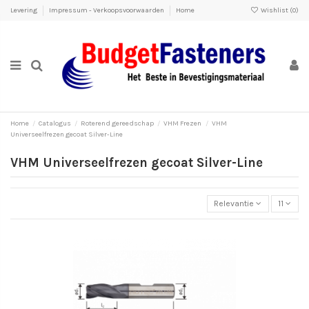
Levering
Impressum - Verkoopsvoorwaarden
Home
Wishlist (
0
)
Home
Catalogus
Roterend gereedschap
VHM Frezen
VHM
Universeelfrezen gecoat Silver-Line
VHM Universeelfrezen gecoat Silver-Line
Relevantie
11