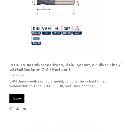
ROTEC VHM Universeelfrees, TiAlN-gecoat, ø2 Silver-Line /
ø2x6x50xø6mm Z-3 / Kort per 1
BF-633.0200
VHM Universeelfrees, kort model, cilindrische schacht met
weldonvlak volgens DIN 6535-HB, met TiAlN-coating.
View