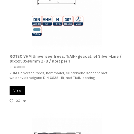
ROTEC VHM Universeelfrees, TiAlN-gecoat, ø1 Silver-Line /
ø1x5x50xø6mm Z-3 / Kort per 1
BF-633.0100
VHM Universeelfrees, kort model, cilindrische schacht met
weldonvlak volgens DIN 6535-HB, met TiAlN-coating.
View