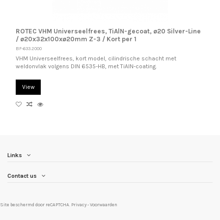
ROTEC VHM Universeelfrees, TiAlN-gecoat, ø20 Silver-Line
/ ø20x32x100xø20mm Z-3 / Kort per 1
BF-633.2000
VHM Universeelfrees, kort model, cilindrische schacht met
weldonvlak volgens DIN 6535-HB, met TiAlN-coating.
View
Links
Contact us
Site beschermd door reCAPTCHA.
Privacy
-
Voorwaarden