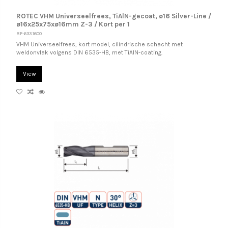
ROTEC VHM Universeelfrees, TiAlN-gecoat, ø16 Silver-Line /
ø16x25x75xø16mm Z-3 / Kort per 1
BF-633.1600
VHM Universeelfrees, kort model, cilindrische schacht met
weldonvlak volgens DIN 6535-HB, met TiAlN-coating.
View