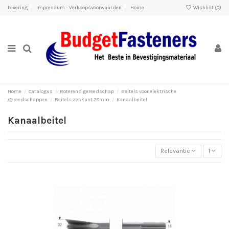
Levering
Impressum - Verkoopsvoorwaarden
Home
Wishlist (
0
)
Home
Catalogus
Roterend gereedschap
Beitels voor elektrische
gereedschappen
Beitels zeskant 28mm
Kanaalbeitel
Kanaalbeitel
Relevantie
1