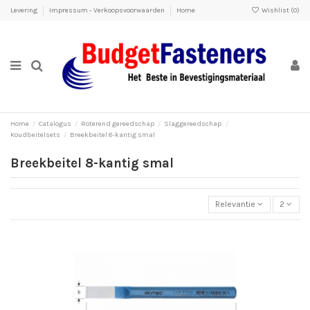
Levering
Impressum - Verkoopsvoorwaarden
Home
Wishlist (
0
)
Home
Catalogus
Roterend gereedschap
Slaggereedschap
Koudbeitelsets
Breekbeitel 8-kantig smal
Breekbeitel 8-kantig smal
Relevantie
2