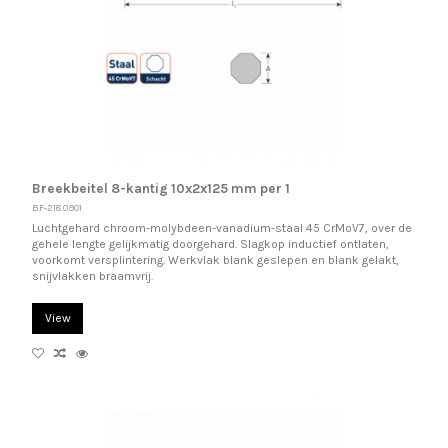
Breekbeitel 8-kantig 10x2x125 mm per 1
BF-218.0901
Luchtgehard chroom-molybdeen-vanadium-staal 45 CrMoV7, over de
gehele lengte gelijkmatig doorgehard. Slagkop inductief ontlaten,
voorkomt versplintering. Werkvlak blank geslepen en blank gelakt,
snijvlakken braamvrij.
View