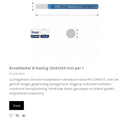
Breekbeitel 8-kantig 12x3x125 mm per 1
BF-218.0903
Luchtgehard chroom-molybdeen-vanadium-staal 45 CrMoV7, over de
gehele lengte gelijkmatig doorgehard. Slagkop inductief ontlaten,
voorkomt versplintering. Werkvlak blank geslepen en blank gelakt,
snijvlakken braamvrij.
View