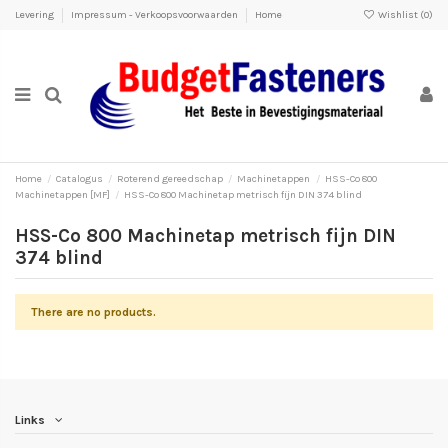
Levering
Impressum - Verkoopsvoorwaarden
Home
Wishlist (
0
)
Home
Catalogus
Roterend gereedschap
Machinetappen
HSS-Co 800
Machinetappen [MF]
HSS-Co 800 Machinetap metrisch fijn DIN 374 blind
HSS-Co 800 Machinetap metrisch fijn DIN
374 blind
There are no products.
Links