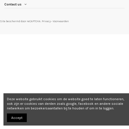
Contact us
Site beschermd door reCAPTCHA.
Privacy
-
Voorwaarden
Deze website gebruikt cookies om de website goed te laten functioneren,
ook zijn er cookies van derden zoals google, facebook en andere sociale
netwerken om bezoekersaantallen bij te houden of om in te loggen.
Accept