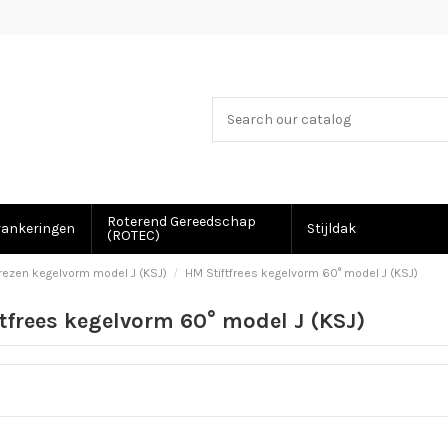
Roterend Gereedschap
rankeringen
Stijldak
(ROTEC)
frezen kegelvorm model J (KSJ)
HM Stiftfrees kegelvorm 60° model J (KSJ)
tfrees kegelvorm 60° model J (KSJ)