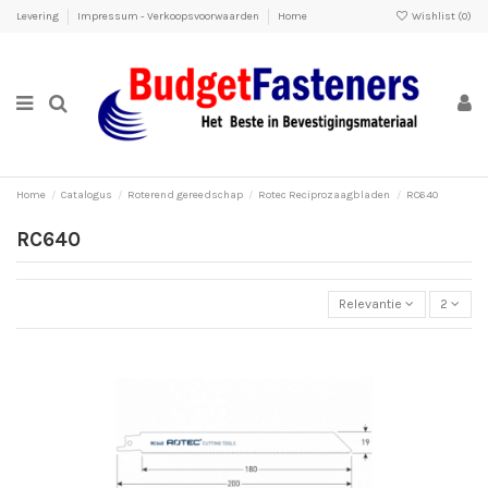
Levering
Impressum - Verkoopsvoorwaarden
Home
Wishlist (
0
)
Home
Catalogus
Roterend gereedschap
Rotec Reciprozaagbladen
RC640
RC640
Relevantie
2