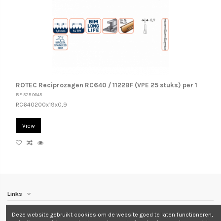
ROTEC Reciprozagen RC640 / 1122BF (VPE 25 stuks) per 1
BF-525.0645
RC640200x19x0,9
View
Links
Deze website gebruikt cookies om de website goed te laten functioneren,
Contact us