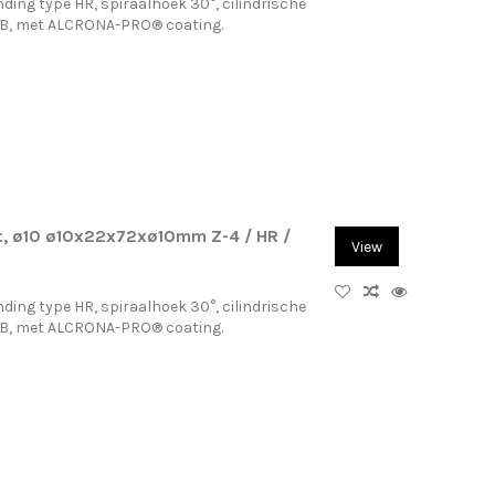
ding type HR, spiraalhoek 30°, cilindrische
-B, met ALCRONA-PRO® coating.
, ø10 ø10x22x72xø10mm Z-4 / HR /
View
ding type HR, spiraalhoek 30°, cilindrische
-B, met ALCRONA-PRO® coating.