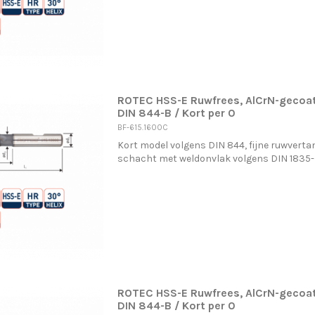
ROTEC HSS-E Ruwfrees, AlCrN-gecoat
DIN 844-B / Kort per 0
BF-615.1600C
Kort model volgens DIN 844, fijne ruwvertan
schacht met weldonvlak volgens DIN 1835
ROTEC HSS-E Ruwfrees, AlCrN-gecoat
DIN 844-B / Kort per 0