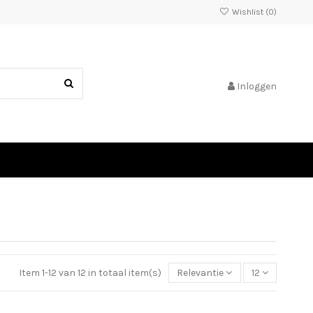
Wishlist (
0
)
Inloggen
Item 1-12 van 12 in totaal item(s)
Relevantie
12