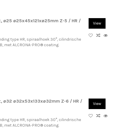
t, ø25 ø25x45x121xø25mm Z-5 / HR /
View
ding type HR, spiraalhoek 30°, cilindrische
-B, met ALCRONA-PRO® coating.
t, ø32 ø32x53x133xø32mm Z-6 / HR /
View
ding type HR, spiraalhoek 30°, cilindrische
-B, met ALCRONA-PRO® coating.