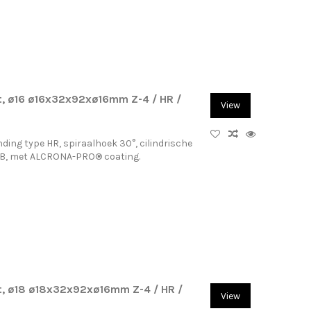
, ø16 ø16x32x92xø16mm Z-4 / HR /
View
ding type HR, spiraalhoek 30°, cilindrische
-B, met ALCRONA-PRO® coating.
, ø18 ø18x32x92xø16mm Z-4 / HR /
View