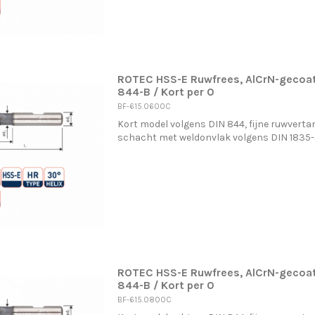
ROTEC HSS-E Ruwfrees, AlCrN-gecoat
844-B / Kort per 0
BF-615.0600C
Kort model volgens DIN 844, fijne ruwvertan
schacht met weldonvlak volgens DIN 1835
ROTEC HSS-E Ruwfrees, AlCrN-gecoa
844-B / Kort per 0
BF-615.0800C