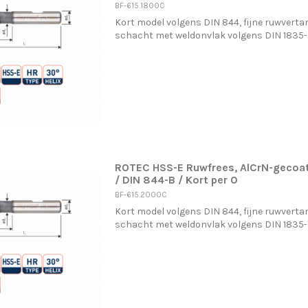
BF-615.1800C
Kort model volgens DIN 844, fijne ruwvertan
schacht met weldonvlak volgens DIN 1835
ROTEC HSS-E Ruwfrees, AlCrN-geco
/ DIN 844-B / Kort per 0
BF-615.2000C
Kort model volgens DIN 844, fijne ruwvertan
schacht met weldonvlak volgens DIN 1835