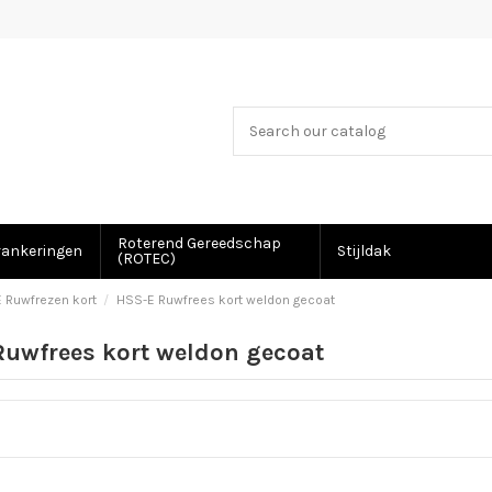
Roterend Gereedschap
rankeringen
Stijldak
(ROTEC)
 Ruwfrezen kort
HSS-E Ruwfrees kort weldon gecoat
Ruwfrees kort weldon gecoat