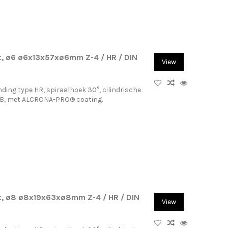
, ø6 ø6x13x57xø6mm Z-4 / HR / DIN
View
ding type HR, spiraalhoek 30°, cilindrische
-B, met ALCRONA-PRO® coating.
t, ø8 ø8x19x63xø8mm Z-4 / HR / DIN
View