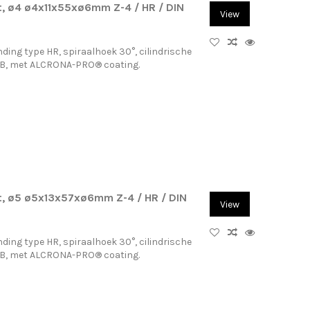
, ø4 ø4x11x55xø6mm Z-4 / HR / DIN
View
ding type HR, spiraalhoek 30°, cilindrische
-B, met ALCRONA-PRO® coating.
, ø5 ø5x13x57xø6mm Z-4 / HR / DIN
View
ding type HR, spiraalhoek 30°, cilindrische
-B, met ALCRONA-PRO® coating.