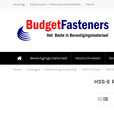
Levering
Impressum - Verkoopsvoorwaarden
Home
Bevestigingsmateriaal
Houtschroeven
Ve
Home
Catalogus
Roterend gereedschap
HSS-E Frezen
HSS-E
HSS-E 