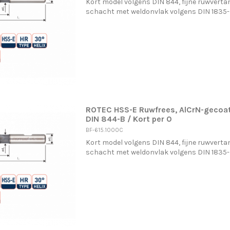
Kort model volgens DIN 844, fijne ruwvertan
schacht met weldonvlak volgens DIN 1835
ROTEC HSS-E Ruwfrees, AlCrN-gecoat
DIN 844-B / Kort per 0
BF-615.1000C
Kort model volgens DIN 844, fijne ruwvertan
schacht met weldonvlak volgens DIN 1835