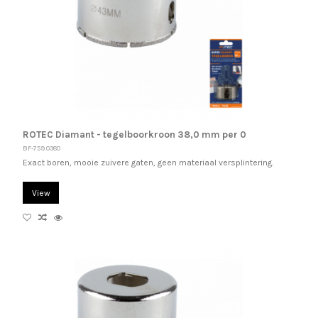
ROTEC Diamant - tegelboorkroon 38,0 mm per 0
BF-759.0380
Exact boren, mooie zuivere gaten, geen materiaal versplintering.
View