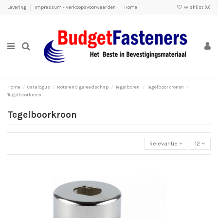
Levering
Impressum - Verkoopsvoorwaarden
Home
Wishlist (
0
)
Home
Catalogus
Roterend gereedschap
Tegelboren
Tegelboorkronen
Tegelboorkroon
Tegelboorkroon
Relevantie
12