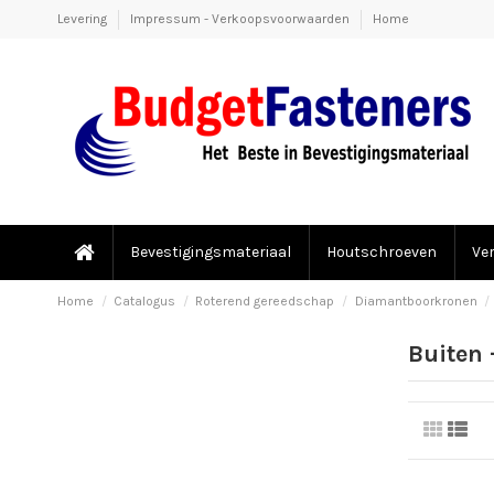
Levering
Impressum - Verkoopsvoorwaarden
Home
Bevestigingsmateriaal
Houtschroeven
Ve
Home
Catalogus
Roterend gereedschap
Diamantboorkronen
Buiten 