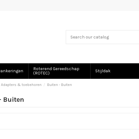
Roterend Gereedschap
rankeringen
Stijldak
(ROTEC)
Adapters & toebehoren
Buiten - Buiten
- Buiten