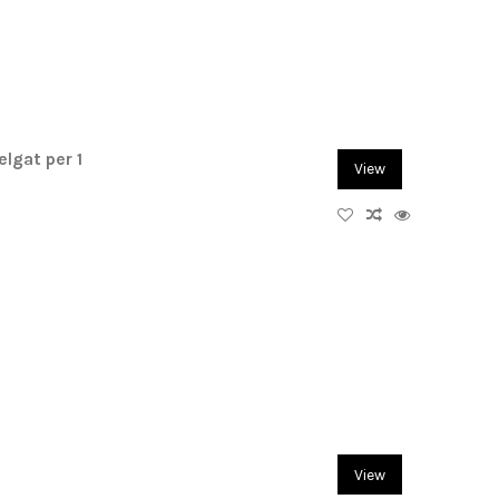
lgat per 1
View
View