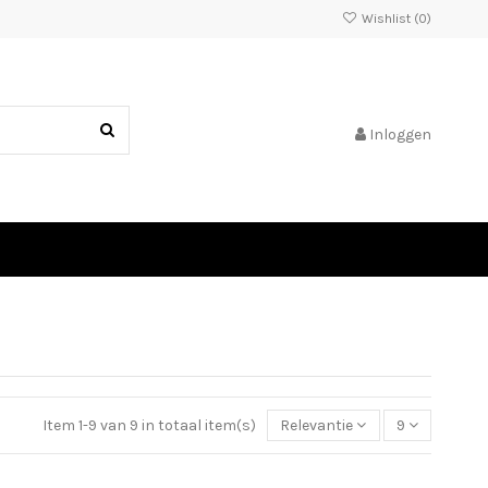
Wishlist (
0
)
Inloggen
Item 1-9 van 9 in totaal item(s)
Relevantie
9