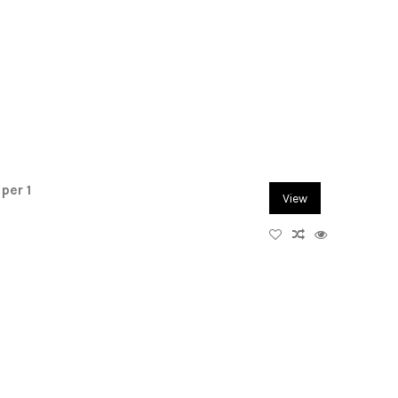
per 1
View