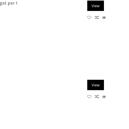
at per 1
View
View