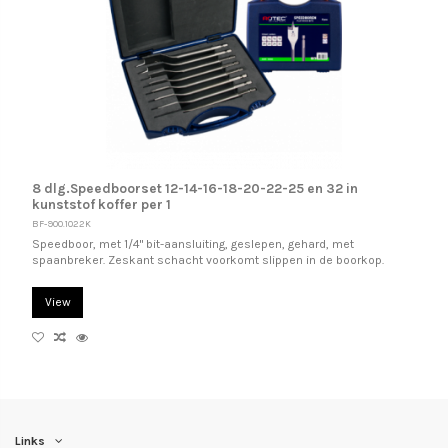
8 dlg.Speedboorset 12-14-16-18-20-22-25 en 32 in
kunststof koffer per 1
BF-900.1022K
Speedboor, met 1/4" bit-aansluiting, geslepen, gehard, met
spaanbreker. Zeskant schacht voorkomt slippen in de boorkop.
View
Links