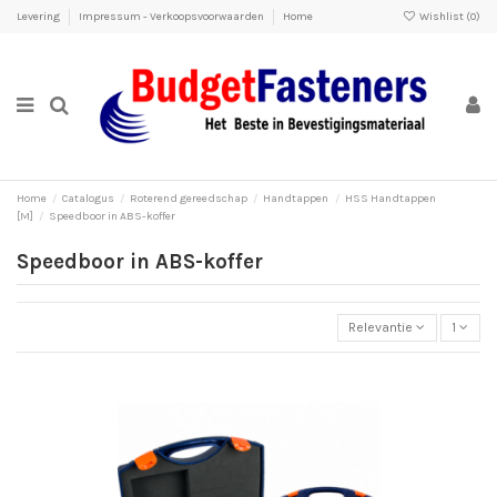
Levering
Impressum - Verkoopsvoorwaarden
Home
Wishlist (
0
)
Home
Catalogus
Roterend gereedschap
Handtappen
HSS Handtappen
[M]
Speedboor in ABS-koffer
Speedboor in ABS-koffer
Relevantie
1