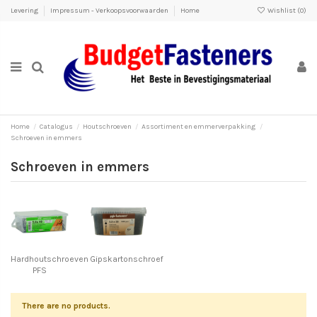
Levering
Impressum - Verkoopsvoorwaarden
Home
Wishlist (
0
)
Home
Catalogus
Houtschroeven
Assortiment en emmerverpakking
Schroeven in emmers
Schroeven in emmers
Hardhoutschroeven
Gipskartonschroef
PFS
There are no products.