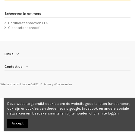
Schroeven in emmers
Hardhoutschroeven PFS
Gipskartonschroef
Links
Contact us
Site beschermd door reCAPTCHA.
Privacy
-
Voorwaarden
Deze website gebruikt cookies om de website goed te laten functioneren,
ook zijn er cookies van derden zoals google, facebook en andere sociale
netwerken om bezoekersaantallen bij te houden of om in te loggen.
Accept