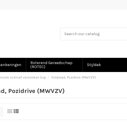
Roterend Gereedschap
rankeringen
Stijldak
(ROTEC)
ersele schroef verzonken kop
Voldraad, Pozidrive (MWVZV)
ad, Pozidrive (MWVZV)