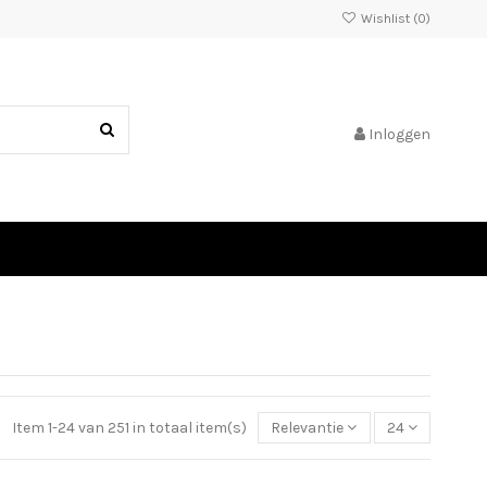
Wishlist (
0
)
Inloggen
Item 1-24 van 251 in totaal item(s)
Relevantie
24