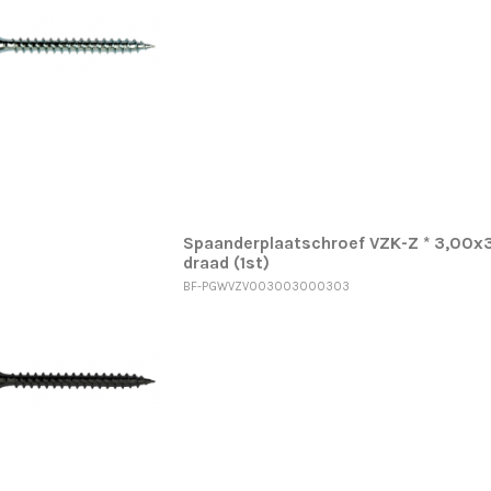
Spaanderplaatschroef VZK-Z * 3,00x3
draad (1st)
BF-PGWVZV003003000303