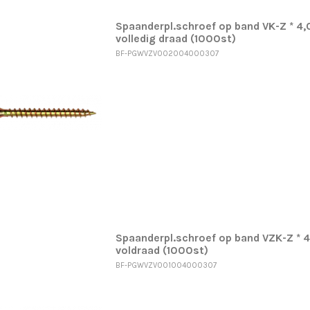
Spaanderpl.schroef op band VK-Z * 4
volledig draad (1000st)
BF-PGWVZV002004000307
Spaanderpl.schroef op band VZK-Z * 
voldraad (1000st)
BF-PGWVZV001004000307