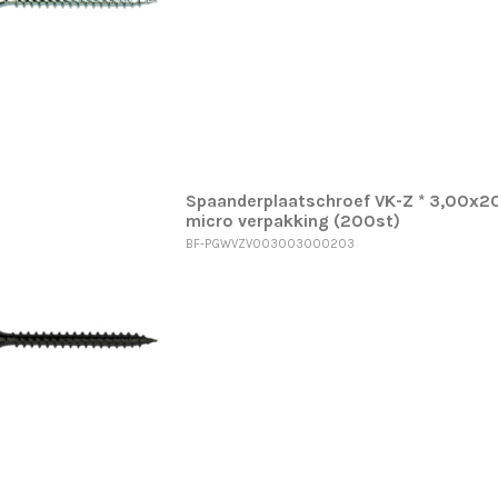
Spaanderplaatschroef VK-Z * 3,00x20
micro verpakking (200st)
BF-PGWVZV003003000203