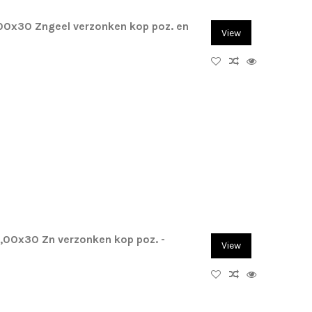
,00x30 Zngeel verzonken kop poz. en
View
4,00x30 Zn verzonken kop poz. -
View