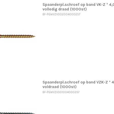
Spaanderpl.schroef op band VK-Z * 4
volledig draad (1000st)
BF-PGWVZV002004000257
Spaanderpl.schroef op band VZK-Z * 
voldraad (1000st)
BF-PGWVZV001004000257