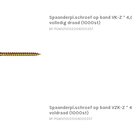
Spaanderpl.schroef op band VK-Z * 4
volledig draad (1000st)
BF-PGWVZV002004000357
Spaanderpl.schroef op band VZK-Z * 
voldraad (1000st)
BF-PGWVZV001004000357