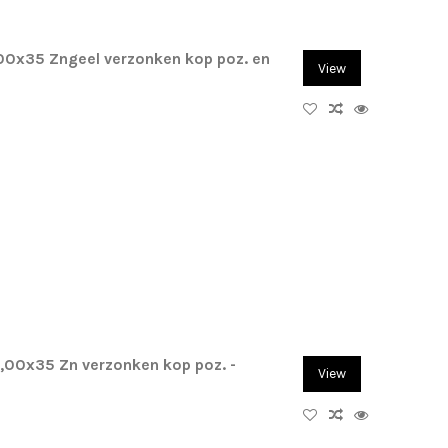
,00x35 Zngeel verzonken kop poz. en
View
4,00x35 Zn verzonken kop poz. -
View