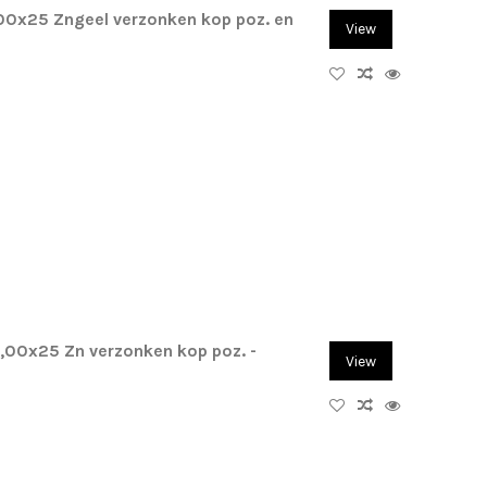
,00x25 Zngeel verzonken kop poz. en
View
4,00x25 Zn verzonken kop poz. -
View