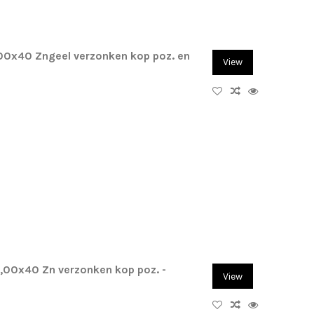
,00x40 Zngeel verzonken kop poz. en
View
4,00x40 Zn verzonken kop poz. -
View