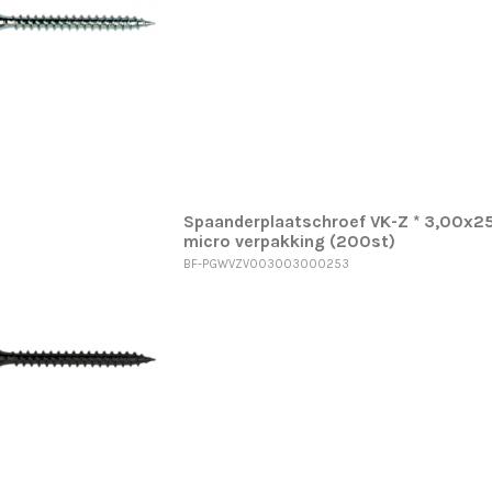
Spaanderplaatschroef VK-Z * 3,00x25
micro verpakking (200st)
BF-PGWVZV003003000253