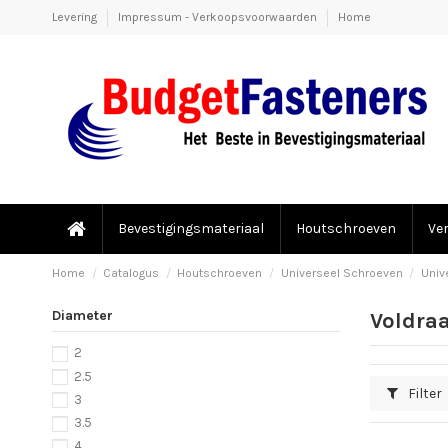
Levering
Impressum - Verkoopsvoorwaarden
Home
Bevestigingsmateriaal
Houtschroeven
Ve
Home
Catalogus
Houtschroeven
Universeel Schroeven
Univ
Diameter
Voldra
2
2.5
Filter
3
3.5
4