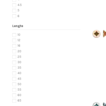
4.5
5
6
Lengte
10
12
16
20
25
30
35
40
45
50
55
60
65
70