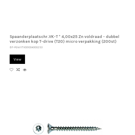
Spaanderplaatschr.VK-T * 4,00x25 Zn voldraad - dubbel
verzonken kop T-drive (T20) micro verpakking (200st)
BF-PGWVTV001004000253
View