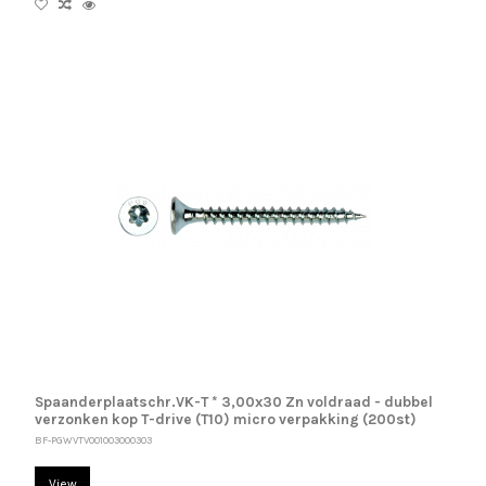
Spaanderplaatschr.VK-T * 3,00x30 Zn voldraad - dubbel
verzonken kop T-drive (T10) micro verpakking (200st)
BF-PGWVTV001003000303
View