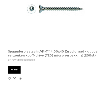
Spaanderplaatschr.VK-T * 4,00x40 Zn voldraad - dubbel
verzonken kop T-drive (T20) micro verpakking (200st)
BF-PGWVTV001004000403
View