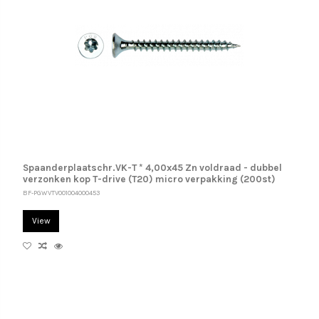
Spaanderplaatschr.VK-T * 4,00x45 Zn voldraad - dubbel
verzonken kop T-drive (T20) micro verpakking (200st)
BF-PGWVTV001004000453
View