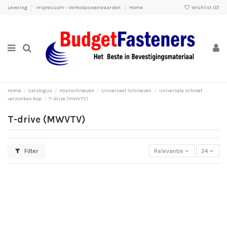
Levering
Impressum - Verkoopsvoorwaarden
Home
Wishlist (
0
)
Home
Catalogus
Houtschroeven
Universeel Schroeven
Universele schroef
verzonken kop
T-drive (MWVTV)
T-drive (MWVTV)
Filter
Relevantie
24