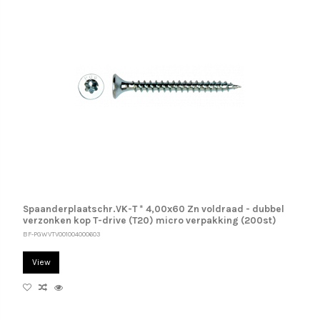
Spaanderplaatschr.VK-T * 4,00x60 Zn voldraad - dubbel
verzonken kop T-drive (T20) micro verpakking (200st)
BF-PGWVTV001004000603
View