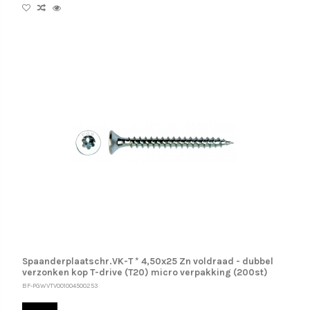
Spaanderplaatschr.VK-T * 4,50x25 Zn voldraad - dubbel
verzonken kop T-drive (T20) micro verpakking (200st)
BF-PGWVTV001004500253