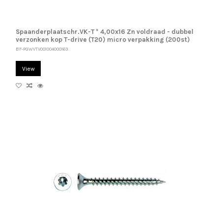
Spaanderplaatschr.VK-T * 4,00x16 Zn voldraad - dubbel
verzonken kop T-drive (T20) micro verpakking (200st)
BF-PGWVTV001004000163
View