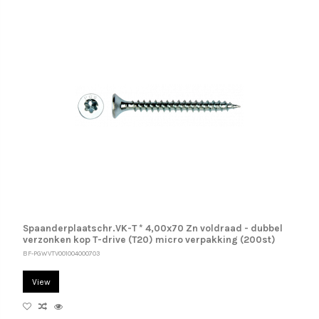
Spaanderplaatschr.VK-T * 4,00x70 Zn voldraad - dubbel
verzonken kop T-drive (T20) micro verpakking (200st)
BF-PGWVTV001004000703
View