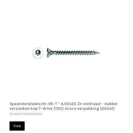
Spaanderplaatschr.VK-T * 4,50x20 Zn voldraad - dubbel
verzonken kop T-drive (T20) micro verpakking (200st)
BF-PGWVTV001004500203
View