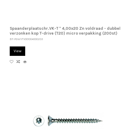
Spaanderplaatschr.VK-T * 4,00x20 Zn voldraad - dubbel
verzonken kop T-drive (T20) micro verpakking (200st)
BF-PGWVTV001004000203
View