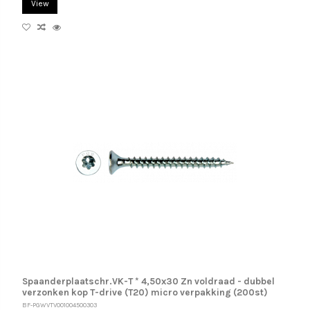
View
Spaanderplaatschr.VK-T * 4,50x30 Zn voldraad - dubbel
verzonken kop T-drive (T20) micro verpakking (200st)
BF-PGWVTV001004500303