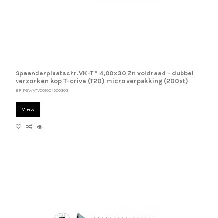
Spaanderplaatschr.VK-T * 4,00x30 Zn voldraad - dubbel
verzonken kop T-drive (T20) micro verpakking (200st)
BF-PGWVTV001004000303
View