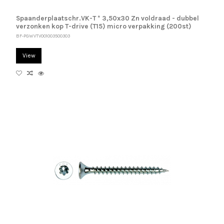
Spaanderplaatschr.VK-T * 3,50x30 Zn voldraad - dubbel
verzonken kop T-drive (T15) micro verpakking (200st)
BF-PGWVTV001003500303
View