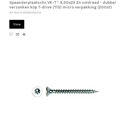
Spaanderplaatschr.VK-T * 3,50x25 Zn voldraad - dubbel
verzonken kop T-drive (T15) micro verpakking (200st)
BF-PGWVTV001003500253
View