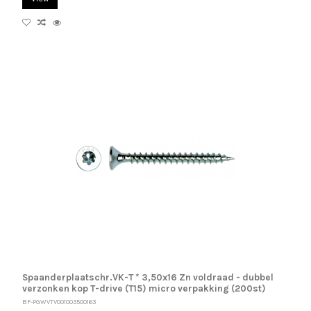
Spaanderplaatschr.VK-T * 3,50x16 Zn voldraad - dubbel
verzonken kop T-drive (T15) micro verpakking (200st)
BF-PGWVTV001003500163