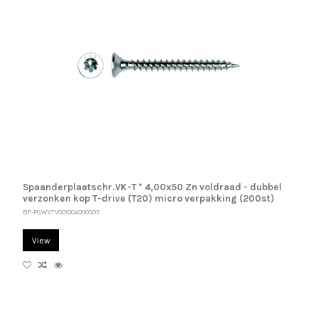
Spaanderplaatschr.VK-T * 4,00x50 Zn voldraad - dubbel
verzonken kop T-drive (T20) micro verpakking (200st)
BF-PGWVTV001004000503
View