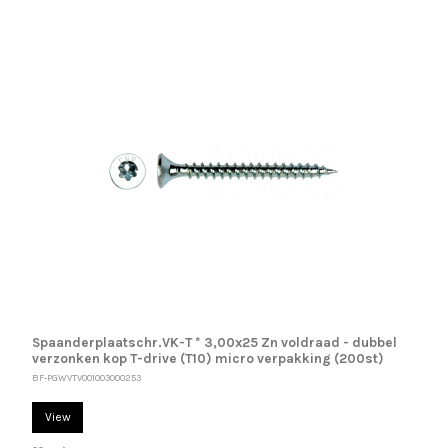
Spaanderplaatschr.VK-T * 3,00x25 Zn voldraad - dubbel
verzonken kop T-drive (T10) micro verpakking (200st)
BF-PGWVTV001003000253
View