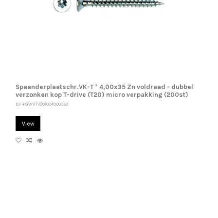
Spaanderplaatschr.VK-T * 4,00x35 Zn voldraad - dubbel
verzonken kop T-drive (T20) micro verpakking (200st)
BF-PGWVTV001004000353
View