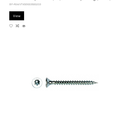
BF-PGWVTV001003500203
View