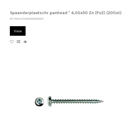
Spaanderplaatschr.panhead * 4,00x50 Zn (Pz2) (200st)
BF-PGWCZV001004000503
View