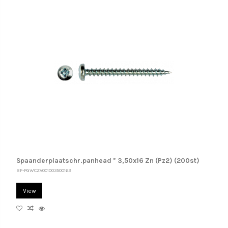
Spaanderplaatschr.panhead * 3,50x16 Zn (Pz2) (200st)
BF-PGWCZV001003500163
View