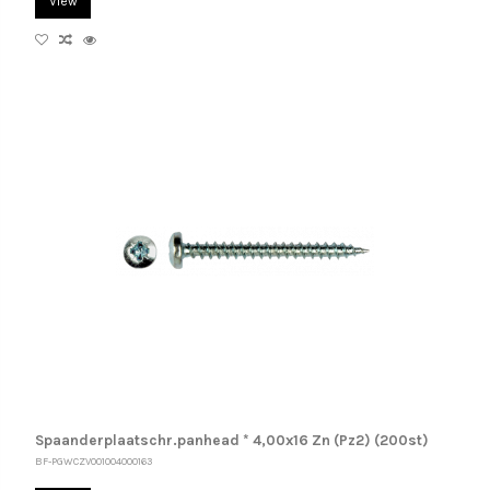
View
Spaanderplaatschr.panhead * 4,00x16 Zn (Pz2) (200st)
BF-PGWCZV001004000163