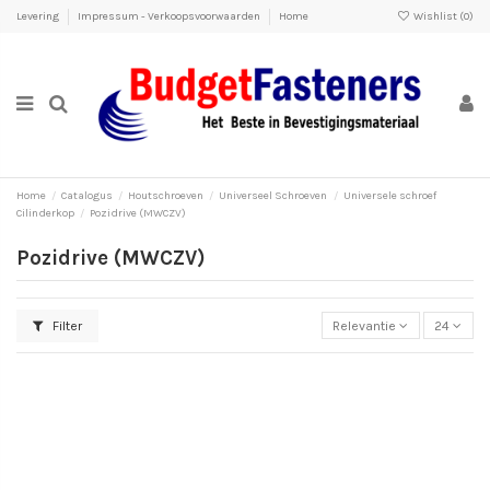
Levering
Impressum - Verkoopsvoorwaarden
Home
Wishlist (
0
)
Home
Catalogus
Houtschroeven
Universeel Schroeven
Universele schroef
Cilinderkop
Pozidrive (MWCZV)
Pozidrive (MWCZV)
Filter
Relevantie
24