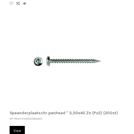
Spaanderplaatschr.panhead * 3,50x40 Zn (Pz2) (200st)
BF-PGWCZV001003500403
View