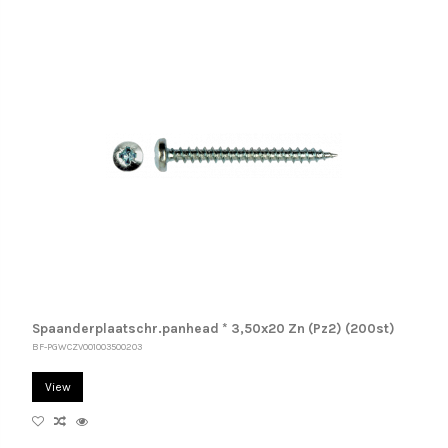
Spaanderplaatschr.panhead * 3,50x20 Zn (Pz2) (200st)
BF-PGWCZV001003500203
View