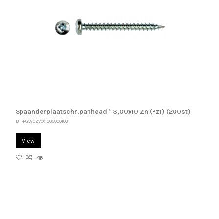
Spaanderplaatschr.panhead * 3,00x10 Zn (Pz1) (200st)
BF-PGWCZV001003000103
View