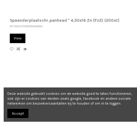
Spaanderplaatschr.panhead * 4,50x16 Zn (Pz2) (200st)
BF-PGWCZV001004500163
View
Deze website gebruikt cookies om de website goed te laten functioneren,
ook zijn er cookies van derden zoals google, facebook en andere sociale
netwerken om bezoekersaantallen bij te houden of om in te loggen.
Accept