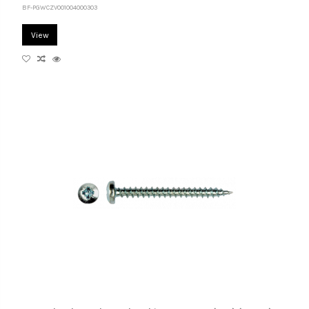
BF-PGWCZV001004000303
View