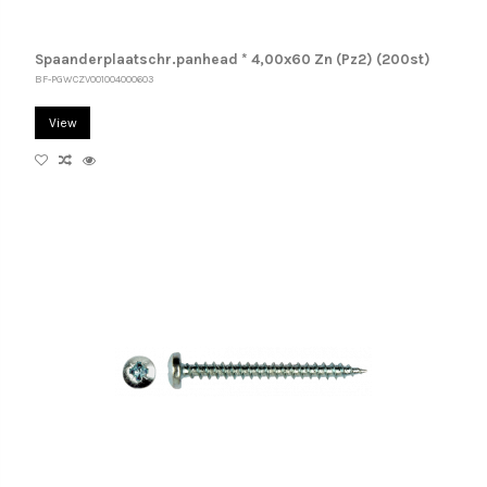
Spaanderplaatschr.panhead * 4,00x60 Zn (Pz2) (200st)
BF-PGWCZV001004000603
View