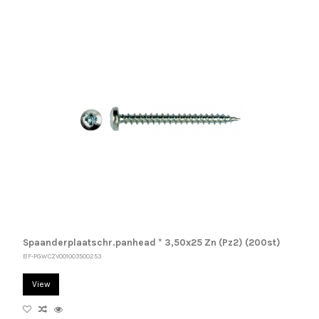
Spaanderplaatschr.panhead * 3,50x25 Zn (Pz2) (200st)
BF-PGWCZV001003500253
View