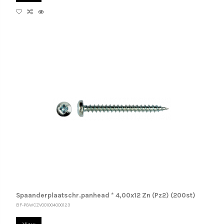
Spaanderplaatschr.panhead * 4,00x12 Zn (Pz2) (200st)
BF-PGWCZV001004000123