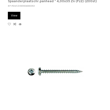
Spaanderplaatschr.panhead * 4,00x35 Zn (Pz2) (200st)
BF-PGWCZV001004000353
View