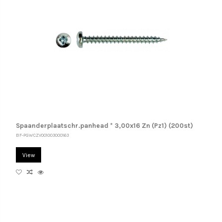
Spaanderplaatschr.panhead * 3,00x16 Zn (Pz1) (200st)
BF-PGWCZV001003000163
View