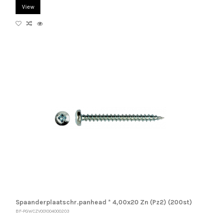
View
Spaanderplaatschr.panhead * 4,00x20 Zn (Pz2) (200st)
BF-PGWCZV001004000203