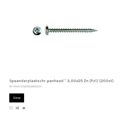
Spaanderplaatschr.panhead * 3,00x25 Zn (Pz1) (200st)
BF-PGWCZV001003000253
View