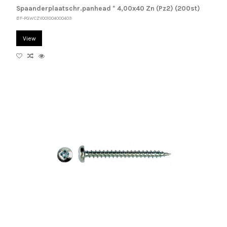
Spaanderplaatschr.panhead * 4,00x40 Zn (Pz2) (200st)
BF-PGWCZV001004000403
View