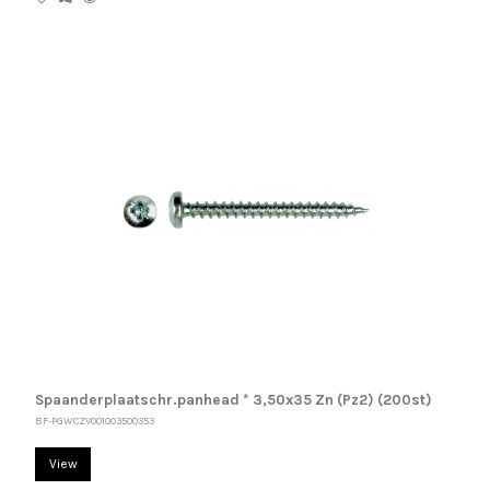
Spaanderplaatschr.panhead * 3,50x35 Zn (Pz2) (200st)
BF-PGWCZV001003500353
View