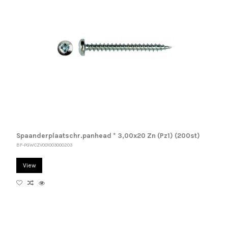
Spaanderplaatschr.panhead * 3,00x20 Zn (Pz1) (200st)
BF-PGWCZV001003000203
View