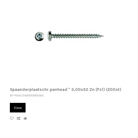
Spaanderplaatschr.panhead * 3,00x30 Zn (Pz1) (200st)
BF-PGWCZV001003000303
View