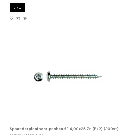
View
Spaanderplaatschr.panhead * 4,00x25 Zn (Pz2) (200st)
BF-PGWCZV001004000253