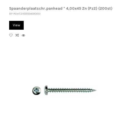
Spaanderplaatschr.panhead * 4,00x45 Zn (Pz2) (200st)
BF-PGWCZV001004000453
View