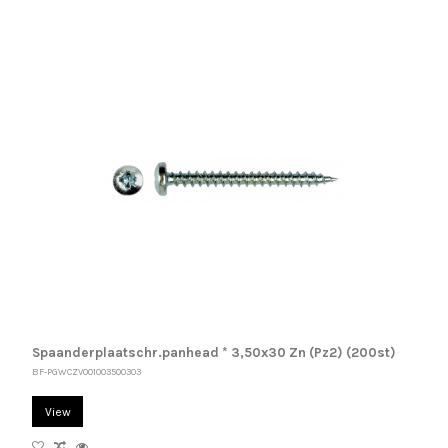
Spaanderplaatschr.panhead * 3,50x30 Zn (Pz2) (200st)
BF-PGWCZV001003500303
View