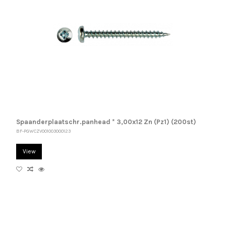
Spaanderplaatschr.panhead * 3,00x12 Zn (Pz1) (200st)
BF-PGWCZV001003000123
View