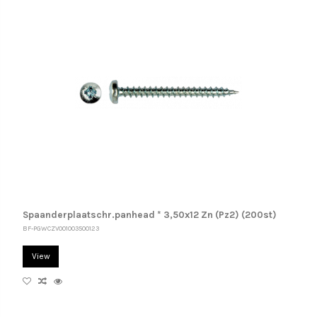
Spaanderplaatschr.panhead * 3,50x12 Zn (Pz2) (200st)
BF-PGWCZV001003500123
View