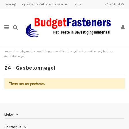
Levering
Impressum - Verkoopsvoorwaarden
Home
Wishlist (
0
)
Home
Catalogus
Bevestigingsmaterialen
Nagels
Speciale nagels
Z4 -
Gasbetonnagel
Z4 - Gasbetonnagel
There are no products.
Links
Contact us