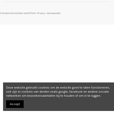
Site beschermd door reCAPTCHA.
Privacy
-
Voorwaarden
Deze website gebruikt cookies om de website goed te laten functioneren,
ook zijn er cookies van derden zoals google, facebook en andere sociale
netwerken om bezoekersaantallen bij te houden of om in te loggen.
Accept