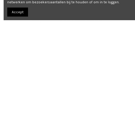
netwerken om bezoekersaantallen bij te houden of om in te loggen.
Accept
Cellenbetonplug * 8 (20 st )
SM0CBPN00080060E
View