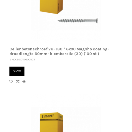
Cellenbetonschroef VK-T30 * 8x90 Magsho coating-
draadlengte 60mm- klembereik: (30) (100 st )
SM0CBS0110800903
View