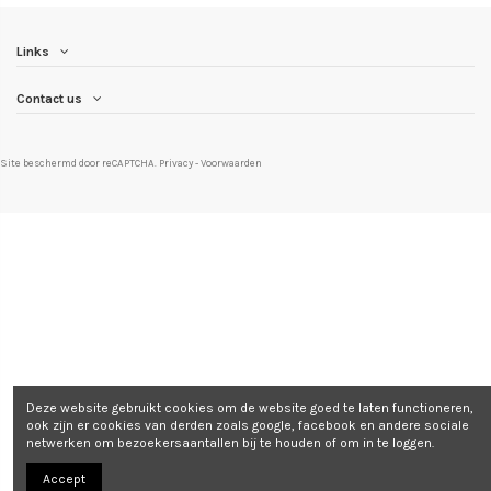
Links
Contact us
Site beschermd door reCAPTCHA.
Privacy
-
Voorwaarden
Deze website gebruikt cookies om de website goed te laten functioneren,
ook zijn er cookies van derden zoals google, facebook en andere sociale
netwerken om bezoekersaantallen bij te houden of om in te loggen.
Accept