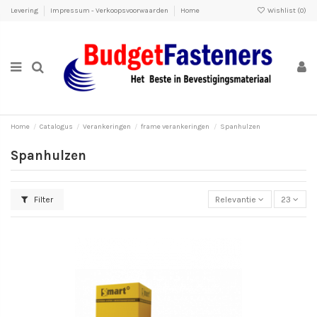
Levering
Impressum - Verkoopsvoorwaarden
Home
Wishlist (
0
)
Home
Catalogus
Verankeringen
frame verankeringen
Spanhulzen
Spanhulzen
Filter
Relevantie
23