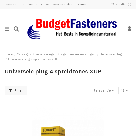
Levering
Impressum - Verkoopsvoorwaarden
Home
Wishlist (
0
)
Home
Catalogus
Verankeringen
algemene verankeringen
Universele plug
Universele plug 4 spreidzones XUP
Universele plug 4 spreidzones XUP
Filter
Relevantie
12