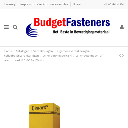
Levering
Impressum - Verkoopsvoorwaarden
Home
Wishlist (
0
)
Home
Catalogus
Verankeringen
algemene verankeringen
Cellenbetonverankeringen
Cellenbetonnagel CBN
Cellenbetonnagel "G"
metr.draad M 6x90 Zn (50 st )