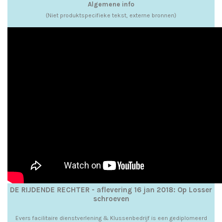
Algemene info
(Niet produktspecifieke tekst, externe bronnen)
DE RIJDENDE RECHTER - aflevering 16 jan 2018: Op Losser
schroeven
Evers facilitaire dienstverlening & Klussenbedrijf is een gediplomeerd