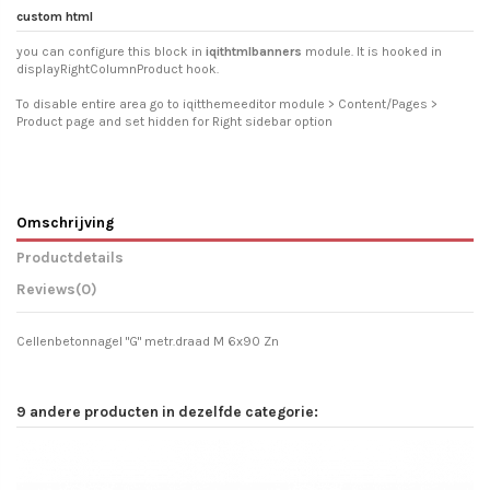
custom html
you can configure this block in
iqithtmlbanners
module. It is hooked in
displayRightColumnProduct hook.
To disable entire area go to iqitthemeeditor module > Content/Pages >
Product page and set hidden for Right sidebar option
Omschrijving
Productdetails
Reviews
(0)
Cellenbetonnagel "G" metr.draad M 6x90 Zn
9 andere producten in dezelfde categorie: