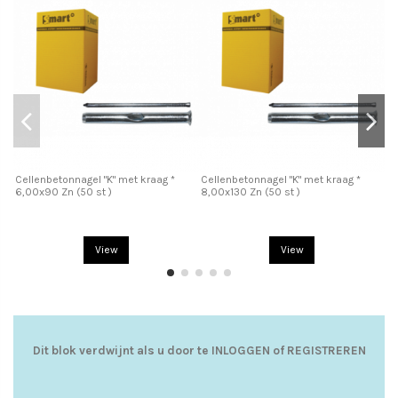
Cellenbetonnagel "K" met kraag *
Cellenbetonnagel "K" met kraag *
6,00x90 Zn (50 st )
8,00x130 Zn (50 st )
Ce
8x
View
View
Dit blok verdwijnt als u door te
INLOGGEN
of
REGISTREREN