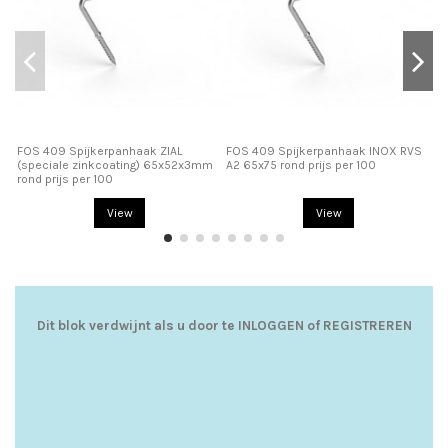
FOS 409 Spijkerpanhaak ZIAL
FOS 409 Spijkerpanhaak INOX RVS
FO
(speciale zinkcoating) 65x52x3mm
A2 65x75 rond prijs per 100
A2
rond prijs per 100
View
View
Dit blok verdwijnt als u door te
INLOGGEN
of
REGISTREREN