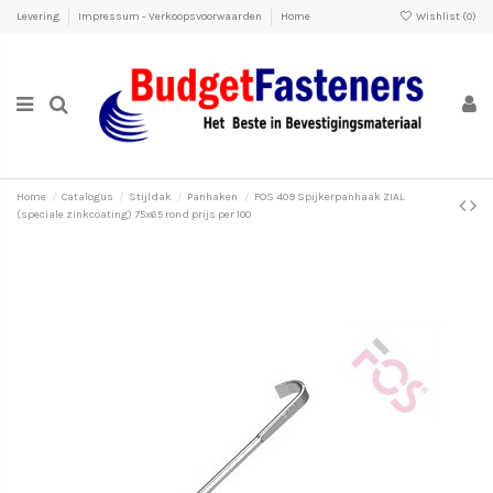
Levering
Impressum - Verkoopsvoorwaarden
Home
Wishlist (
0
)
Home
Catalogus
Stijldak
Panhaken
FOS 409 Spijkerpanhaak ZIAL
(speciale zinkcoating) 75x65 rond prijs per 100