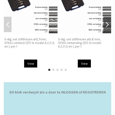
5-dlg. set stiftfrezen ø12,7mm,
5-dlg. set stiftfrezen ø9,6 mm,
STEEL-vertand (Z7) 1x model A,C,F,G
STEEl-vertanding (Z7) 1x model
en L per 1
A,C,F,G en L per 1
5-
kr
en
View
View
Dit blok verdwijnt als u door te
INLOGGEN
of
REGISTREREN