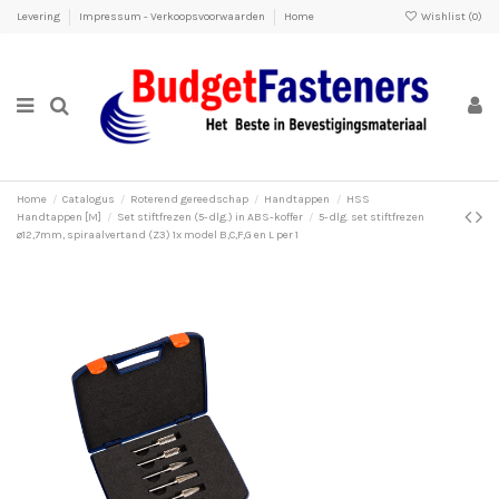
Levering
Impressum - Verkoopsvoorwaarden
Home
Wishlist (
0
)
Home
Catalogus
Roterend gereedschap
Handtappen
HSS
Handtappen [M]
Set stiftfrezen (5-dlg.) in ABS-koffer
5-dlg. set stiftfrezen
ø12,7mm, spiraalvertand (Z3) 1x model B,C,F,G en L per 1