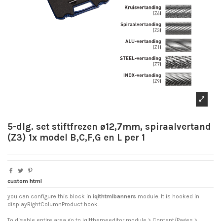
5-dlg. set stiftfrezen ø12,7mm, spiraalvertand
(Z3) 1x model B,C,F,G en L per 1
custom html
you can configure this block in
iqithtmlbanners
module. It is hooked in
displayRightColumnProduct hook.
To disable entire area go to iqitthemeeditor module > Content/Pages >