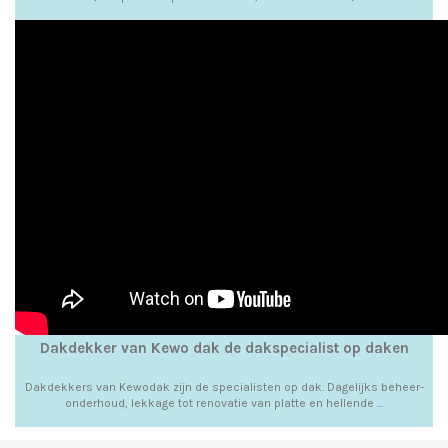
Dakdekker van Kewo dak de dakspecialist op daken
Dakdekkers van Kewodak zijn de specialisten op dak. Dagelijks beheer-
onderhoud, lekkage tot renovatie van platte en hellende ...