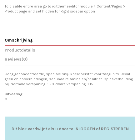
To disable entire area go to iqitthemeeditor module > Content/Pages >
Product page and set hidden for Right sidebar option
Omschrijving
Productdetails
Reviews
(0)
Hoog geconcentreerde, speciale snij- koelvloeistof voor zaagunits. Bevat
geen chloorverbindingen; secundaire amine en/of nitriet. Oplosverhouding
bij: Normale verspaning: 1:20 Zware verspaning: 1:15
Uitvoering:
0
Dit blok verdwijnt als u door te
INLOGGEN
of
REGISTREREN