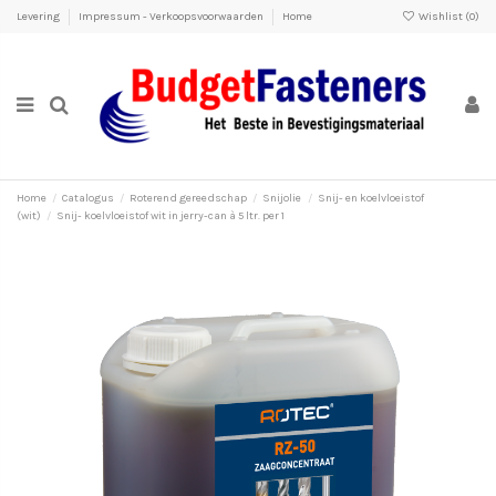
Levering
Impressum - Verkoopsvoorwaarden
Home
Wishlist (
0
)
Home
Catalogus
Roterend gereedschap
Snijolie
Snij- en koelvloeistof
(wit)
Snij- koelvloeistof wit in jerry-can à 5 ltr. per 1