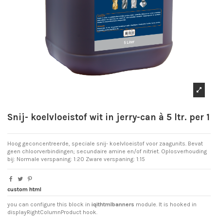
Snij- koelvloeistof wit in jerry-can à 5 ltr. per 1
Hoog geconcentreerde, speciale snij- koelvloeistof voor zaagunits. Bevat
geen chloorverbindingen; secundaire amine en/of nitriet. Oplosverhouding
bij: Normale verspaning: 1:20 Zware verspaning: 1:15
custom html
you can configure this block in
iqithtmlbanners
module. It is hooked in
displayRightColumnProduct hook.