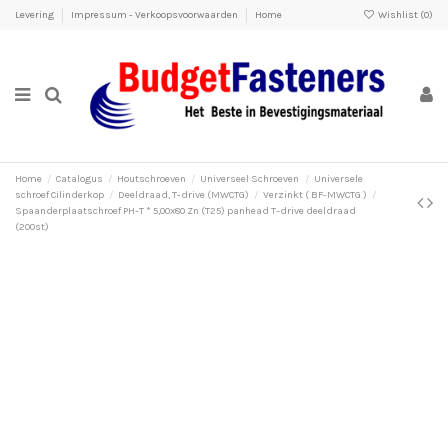
Levering
Impressum - Verkoopsvoorwaarden
Home
Wishlist (
0
)
Home
Catalogus
Houtschroeven
Universeel Schroeven
Universele
schroef Cilinderkop
Deeldraad, T-drive (MWCTG)
Verzinkt ( BF-MWCTG )
Spaanderplaatschroef PH-T * 5,00x80 Zn (T25) panhead T-drive deeldraad
(200st)