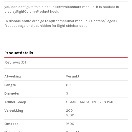
you can configure this block in
iqithtmlbanners
module. It is hooked in
displayRightColumnProduct hook.
To disable entire area go to iqitthemeeditor module > Content/Pages >
Product page and set hidden for Right sidebar option
Productdetails
Reviews
(0)
Afwerking
Verzinkt
Lengte
80
Diameter
5
Artikel-Groep
SPAANPLAATSCHROEVEN PGB
Verpakking
200
1600
Omdoos
1600