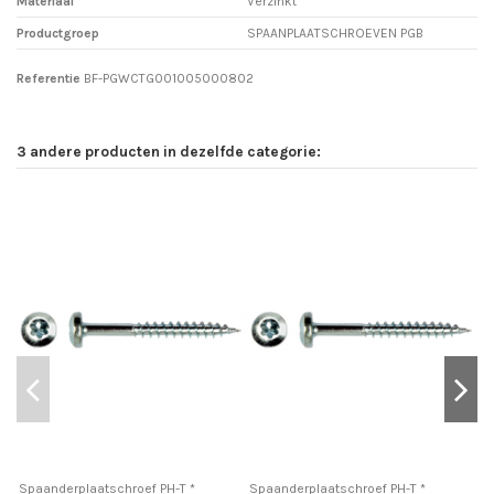
Materiaal
Verzinkt
Productgroep
SPAANPLAATSCHROEVEN PGB
Referentie
BF-PGWCTG001005000802
3 andere producten in dezelfde categorie:
Spaanderplaatschroef PH-T *
Spaanderplaatschroef PH-T *
Sp