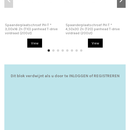
Spaanderplaatschroef PH-T *
Spaanderplaatschroef PH-T *
Sp
3,00x16 Zn (T10) panhead T-drive
4,50x30 Zn (T20) panhead T-drive
4,
voldraad (200st)
voldraad (200st)
vo
View
View
Dit blok verdwijnt als u door te
INLOGGEN
of
REGISTREREN