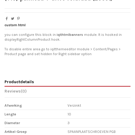
custom html
you can configure this block in
iqithtmlbanners
module. It is hooked in
displayRightColumnProduct hook.
To disable entire area go to iqitthemeeditor module > Content/Pages >
Product page and set hidden for Right sidebar option
Productdetails
Reviews
(0)
Afwerking
Verzinkt
Lengte
10
Diameter
3
Artikel-Groep
SPAANPLAATSCHROEVEN PGB