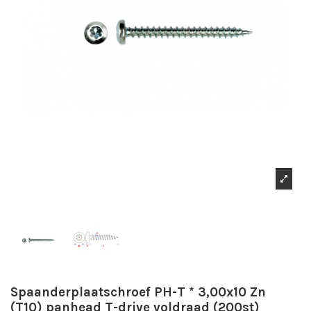
Spaanderplaatschroef PH-T * 3,00x10 Zn
(T10) panhead T-drive voldraad (200st)