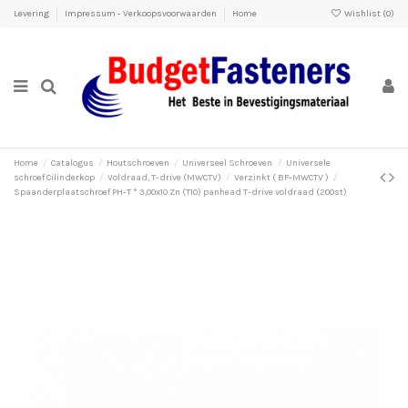
Levering
Impressum - Verkoopsvoorwaarden
Home
Wishlist (
0
)
Home
Catalogus
Houtschroeven
Universeel Schroeven
Universele
schroef Cilinderkop
Voldraad, T-drive (MWCTV)
Verzinkt ( BF-MWCTV )
Spaanderplaatschroef PH-T * 3,00x10 Zn (T10) panhead T-drive voldraad (200st)