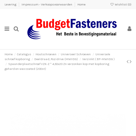
Levering
Impressum - Verkoopsvoorwaarden
Home
Wishlist (
0
)
Home
Catalogus
Houtschroeven
Universeel Schroeven
Universele
schroef kopboring
Deeldraad, Pozidrive (MWVDG)
Verzinkt ( BF-MWVDG )
Spaanderplaatschroef VZK-Z * 4,50x20 Zn verzonken kop met kopboring
gehard en wax coated (200st)