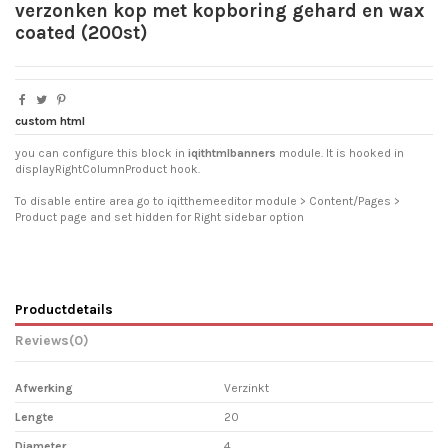
verzonken kop met kopboring gehard en wax
coated (200st)
custom html
you can configure this block in
iqithtmlbanners
module. It is hooked in
displayRightColumnProduct hook.
To disable entire area go to iqitthemeeditor module > Content/Pages >
Product page and set hidden for Right sidebar option
Productdetails
Reviews
(0)
Afwerking
Verzinkt
Lengte
20
Diameter
4