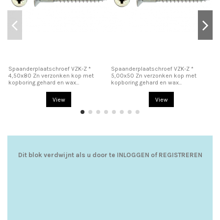
Spaanderplaatschroef VZK-Z *
Spaanderplaatschroef VZK-Z *
Sp
4,50x80 Zn verzonken kop met
5,00x50 Zn verzonken kop met
5,
kopboring gehard en wax...
kopboring gehard en wax...
ko
View
View
Dit blok verdwijnt als u door te
INLOGGEN
of
REGISTREREN