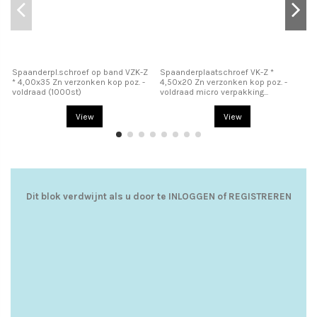
Spaanderpl.schroef op band VZK-Z
Spaanderplaatschroef VK-Z *
Sp
* 4,00x35 Zn verzonken kop poz. -
4,50x20 Zn verzonken kop poz. -
5,
voldraad (1000st)
voldraad micro verpakking...
vo
View
View
Dit blok verdwijnt als u door te
INLOGGEN
of
REGISTREREN