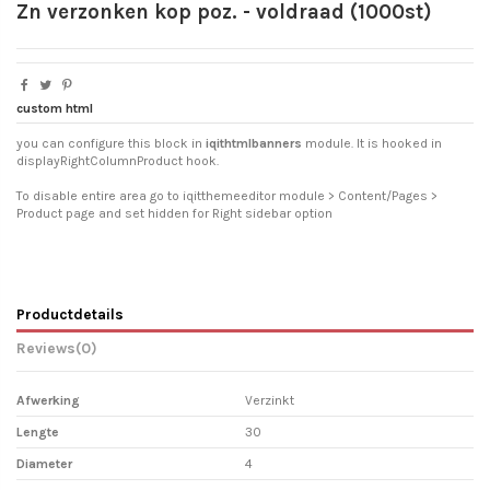
Zn verzonken kop poz. - voldraad (1000st)
custom html
you can configure this block in
iqithtmlbanners
module. It is hooked in
displayRightColumnProduct hook.
To disable entire area go to iqitthemeeditor module > Content/Pages >
Product page and set hidden for Right sidebar option
Productdetails
Reviews
(0)
Afwerking
Verzinkt
Lengte
30
Diameter
4