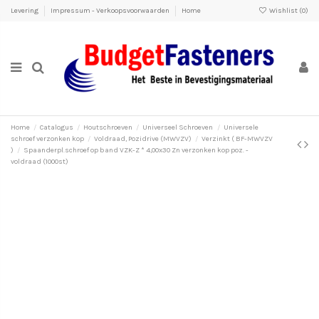
Levering
Impressum - Verkoopsvoorwaarden
Home
Wishlist (
0
)
Home
Catalogus
Houtschroeven
Universeel Schroeven
Universele
schroef verzonken kop
Voldraad, Pozidrive (MWVZV)
Verzinkt ( BF-MWVZV
)
Spaanderpl.schroef op band VZK-Z * 4,00x30 Zn verzonken kop poz. -
voldraad (1000st)